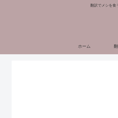
翻訳でメシを食
ホーム
翻