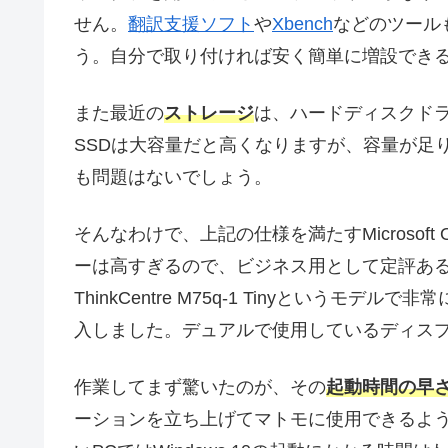
せん。
翻訳支援ソフト
や
Xbench
などのツール
う。自分で取り付ければ安く簡単に増設でき
また最近の
ストレージ
は、ハードディスクドラ
SSDは大容量だと高くなりますが、容量が足り
も問題はないでしょう。
そんなわけで、上記の仕様を満たすMicrosoft
ーは高すぎるので、ビジネス用として定評あるhp、
ThinkCentre M75q-1 Tinyという
入しました。デュアルで使用しているディスプ
作業してまず驚いたのが、その
起動時間の早
ーションを立ち上げてマトモに使用できるよ