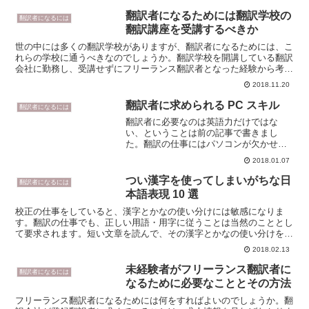
翻訳者になるためには翻訳学校の
翻訳者になるには
翻訳講座を受講するべきか
世の中には多くの翻訳学校がありますが、翻訳者になるためには、こ
れらの学校に通うべきなのでしょうか。翻訳学校を開講している翻訳
会社に勤務し、受講せずにフリーランス翻訳者となった経験から考え
てみたいと思います。翻訳学校の実態と翻訳者へのルートま...
2018.11.20
翻訳者に求められる PC スキル
翻訳者になるには
翻訳者に必要なのは英語力だけではな
い、ということは前の記事で書きまし
た。翻訳の仕事にはパソコンが欠かせな
いため、PC スキルも当然必要になってき
2018.01.07
ます。翻訳分野によって IT 化の進展具合
はさまざまですが、 ここでは私の翻訳環
つい漢字を使ってしまいがちな日
翻訳者になるには
境において要求さ...
本語表現 10 選
校正の仕事をしていると、漢字とかなの使い分けには敏感になりま
す。翻訳の仕事でも、正しい用語・用字に従うことは当然のこととし
て要求されます。短い文章を読んで、その漢字とかなの使い分けを見
れば、プロの物書きが書いた文章かどうかはすぐにわかります...
2018.02.13
未経験者がフリーランス翻訳者に
翻訳者になるには
なるために必要なこととその方法
フリーランス翻訳者になるためには何をすればよいのでしょうか。翻