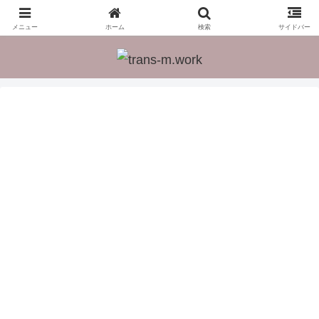
翻訳でメシを食う方法とは？脱サラした現役フリーランス翻訳者が翻訳という
仕事について紹介します。
メニュー
ホーム
検索
サイドバー