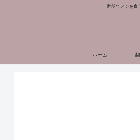
翻訳でメシを食
ホーム
翻