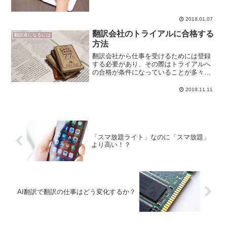
ます。翻訳分野によって IT 化の進展具合
はさまざまですが、 ここでは私の翻訳環
2018.01.07
境において要求さ...
翻訳会社のトライアルに合格する
翻訳者になるには
方法
翻訳会社から仕事を受けるためには登録
する必要があり、その際はトライアルへ
の合格が条件になっていることが多々あ
ります。このトライアルを受ける方法
や、合格のためのヒントについてご案内
2019.11.11
します。翻訳トライアルとは？翻訳会社
にとって、翻訳者の良し悪し...
「スマ放題ライト」なのに「スマ放題」
より高い！？
AI翻訳で翻訳の仕事はどう変化するか？