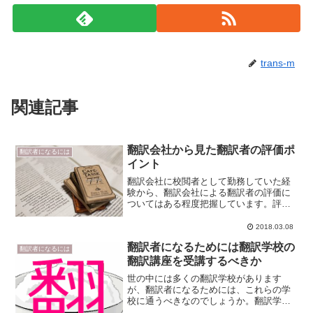
trans-m
関連記事
翻訳会社から見た翻訳者の評価ポ
翻訳者になるには
イント
翻訳会社に校閲者として勤務していた経
験から、翻訳会社による翻訳者の評価に
ついてはある程度把握しています。評価
の高い翻訳者は、単価が高く、仕事が優
先的に割り当てられます。また、他の翻
2018.03.08
訳会社に引き抜かれないよう、いろいろ
翻訳者になるためには翻訳学校の
と優遇されます。そんな翻...
翻訳者になるには
翻訳講座を受講するべきか
世の中には多くの翻訳学校があります
が、翻訳者になるためには、これらの学
校に通うべきなのでしょうか。翻訳学校
を開講している翻訳会社に勤務し、受講