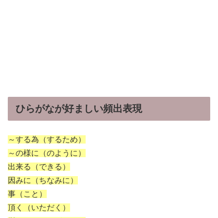
ひらがなが好ましい頻出表現
～する為（するため）
～の様に（のように）
出来る（できる）
因みに（ちなみに）
事（こと）
頂く（いただく）