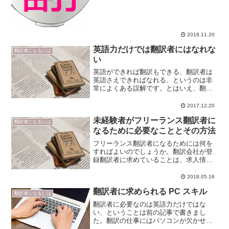
せずにフリーランス翻訳者となった経験
から考えてみたいと思います。翻訳学校
の実態と翻訳者へのルートま...
2018.11.20
英語力だけでは翻訳者にはなれな
翻訳者になるには
い
英語ができれば翻訳もできる、翻訳者は
英語さえできればなれる、というのは非
常によくある誤解です。とはいえ、翻訳
者にとって英語力は不可欠です。翻訳者
に必要な英語力英語で書かれた文章を正
2017.12.20
確に理解する必要があるため、一般的
未経験者がフリーランス翻訳者に
に、TOEIC 900 点...
翻訳者になるには
なるために必要なこととその方法
フリーランス翻訳者になるためには何を
すればよいのでしょうか。翻訳会社が登
録翻訳者に求めていることは、求人情報
を見ればわかります。翻訳者の募集条件
どこの翻訳会社も優秀な翻訳者は常に手
2018.05.16
元に確保しておきたいため、常時募集を
翻訳者に求められる PC スキル
かけているところがほとん...
翻訳者になるには
翻訳者に必要なのは英語力だけではな
い、ということは前の記事で書きまし
た。翻訳の仕事にはパソコンが欠かせな
いため、PC スキルも当然必要になってき