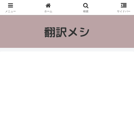
翻訳でメシを食う方法とは？脱サラした現役フリーランス翻訳者が翻訳という
仕事について紹介します。
メニュー
ホーム
検索
サイドバー